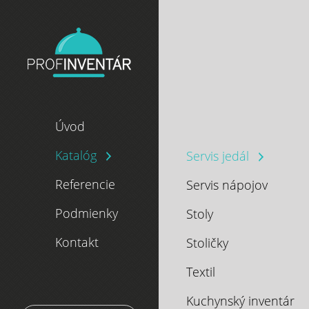
Úvod
Katalóg
Servis jedál
Referencie
Servis nápojov
Podmienky
Stoly
Kontakt
Stoličky
Textil
Kuchynský inventár