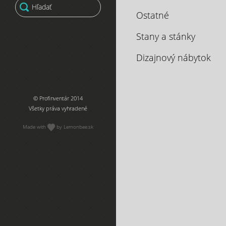
Ostatné
Stany a stánky
Dizajnový nábytok
© Profinventár 2014
Všetky práva vyhradené
Made with
by Lemonbee.sk