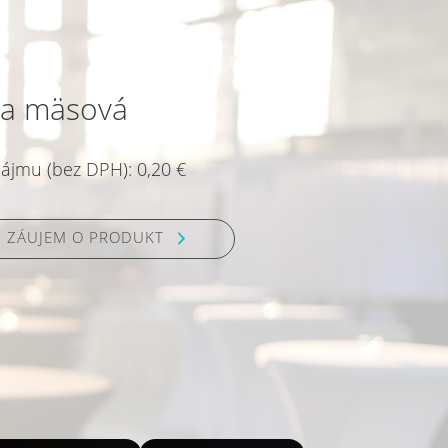
čka mäsová
ájmu (bez DPH): 0,20 €
 ZÁUJEM O PRODUKT