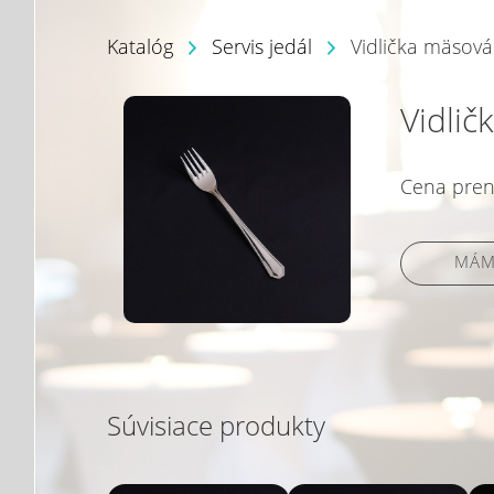
Katalóg
Servis jedál
Vidlička mäsová
Vidli
Cena pren
MÁM
Súvisiace produkty